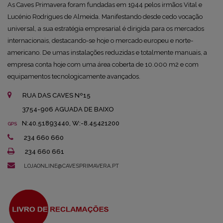
As Caves Primavera foram fundadas em 1944 pelos irmãos Vital e
Lucénio Rodrigues de Almeida. Manifestando desde cedo vocação
universal, a sua estratégia empresarial é dirigida para os mercados
internacionais, destacando-se hoje o mercado europeu e norte-
americano. De umas instalações reduzidas e totalmente manuais, a
empresa conta hoje com uma área coberta de 10.000 m2 e com
equipamentos tecnologicamente avançados.
RUA DAS CAVES Nº15
3754-906 AGUADA DE BAIXO
N:40.51893440, W:-8.45421200
GPS
234 660 660
234 660 661
LOJAONLINE@CAVESPRIMAVERA.PT