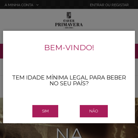
A MINHA CONTA
ENTRAR
OU
REGISTAR
MENU
BEM-VINDO!
Home
CARRINHO
TEM IDADE MÍNIMA LEGAL PARA BEBER
NO SEU PAÍS?
SIM
NÃO
NA